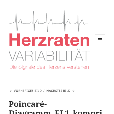
MENÜ
UND
WIDGETS
VORHERIGES BILD
NÄCHSTES BILD
Poincaré-
Diagramm_EL1_kompri