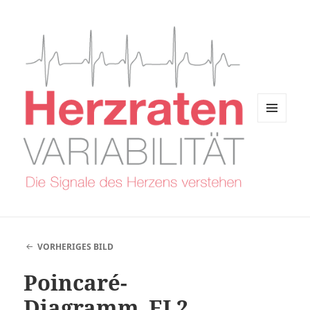
MENÜ
UND
WIDGETS
VORHERIGES BILD
Poincaré-
Diagramm_EL2