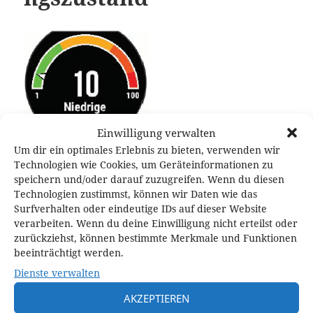
Einwilligung verwalten
Um dir ein optimales Erlebnis zu bieten, verwenden wir
Technologien wie Cookies, um Geräteinformationen zu
speichern und/oder darauf zuzugreifen. Wenn du diesen
Technologien zustimmst, können wir Daten wie das
Veröffentlicht
Originalgröße
28. März 2016
179 × 150
Surfverhalten oder eindeutige IDs auf dieser Website
am
verarbeiten. Wenn du deine Einwilligung nicht erteilst oder
zurückziehst, können bestimmte Merkmale und Funktionen
beeinträchtigt werden.
Schreibe einen Kommentar
Dienste verwalten
Deine E-Mail-Adresse wird nicht veröffentlicht.
Erforderliche Felder
AKZEPTIEREN
sind mit
*
markiert