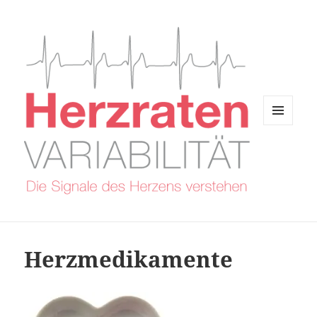
MENÜ
UND
WIDGETS
Herzmedikamente