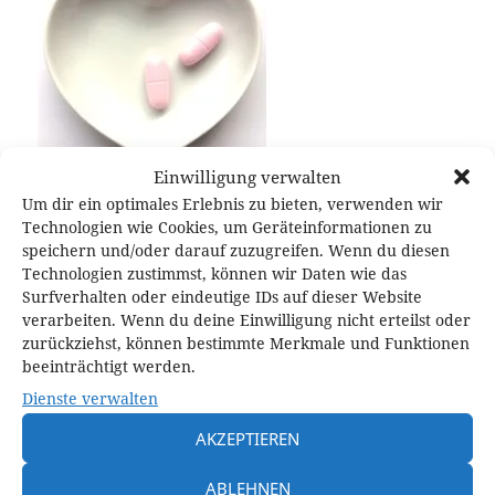
Einwilligung verwalten
Um dir ein optimales Erlebnis zu bieten, verwenden wir
Technologien wie Cookies, um Geräteinformationen zu
speichern und/oder darauf zuzugreifen. Wenn du diesen
Technologien zustimmst, können wir Daten wie das
Veröffentlicht
Originalgröße
3. April 2016
207 × 191
Surfverhalten oder eindeutige IDs auf dieser Website
am
verarbeiten. Wenn du deine Einwilligung nicht erteilst oder
zurückziehst, können bestimmte Merkmale und Funktionen
Schreibe einen Kommentar
beeinträchtigt werden.
Dienste verwalten
Deine E-Mail-Adresse wird nicht veröffentlicht.
Erforderliche Felder
sind mit
*
markiert
AKZEPTIEREN
KOMMENTAR
*
ABLEHNEN