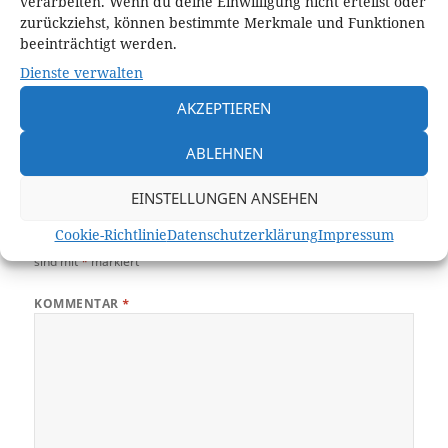
verarbeiten. Wenn du deine Einwilligung nicht erteilst oder
zurückziehst, können bestimmte Merkmale und Funktionen
beeinträchtigt werden.
Dienste verwalten
AKZEPTIEREN
Veröffentlicht
Originalgröße
24. April 2016
815 × 1006
am
ABLEHNEN
Schreibe einen Kommentar
EINSTELLUNGEN ANSEHEN
Cookie-Richtlinie
Datenschutzerklärung
Impressum
Deine E-Mail-Adresse wird nicht veröffentlicht.
Erforderliche Felder
sind mit
*
markiert
KOMMENTAR
*