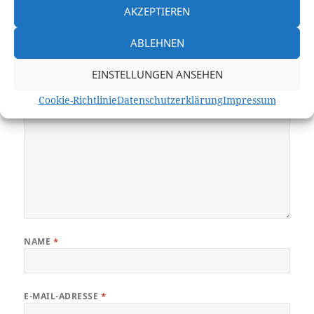
AKZEPTIEREN
Deine E-Mail-Adresse wird nicht veröffentlicht.
Erforderliche Felder
sind mit
*
markiert
ABLEHNEN
KOMMENTAR
*
EINSTELLUNGEN ANSEHEN
Cookie-Richtlinie
Datenschutzerklärung
Impressum
NAME
*
E-MAIL-ADRESSE
*