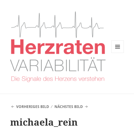
MENÜ
UND
WIDGETS
VORHERIGES BILD
NÄCHSTES BILD
michaela_rein