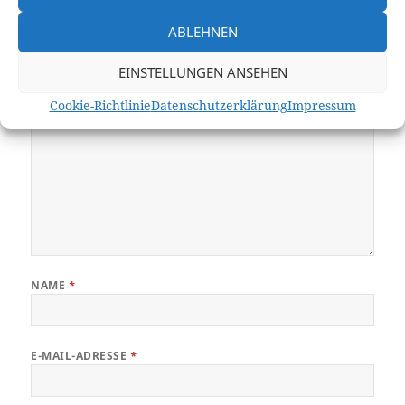
Deine E-Mail-Adresse wird nicht veröffentlicht.
Erforderliche Felder
sind mit
*
markiert
ABLEHNEN
KOMMENTAR
*
EINSTELLUNGEN ANSEHEN
Cookie-Richtlinie
Datenschutzerklärung
Impressum
NAME
*
E-MAIL-ADRESSE
*