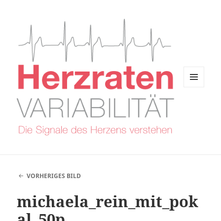
MENÜ
UND
WIDGETS
VORHERIGES BILD
michaela_rein_mit_pok
al_50p