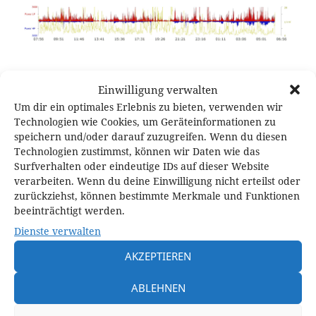
Einwilligung verwalten
Um dir ein optimales Erlebnis zu bieten, verwenden wir
Veröffentlicht
Originalgröße
2. Oktober 2016
2578 × 400
Technologien wie Cookies, um Geräteinformationen zu
am
speichern und/oder darauf zuzugreifen. Wenn du diesen
Technologien zustimmst, können wir Daten wie das
Surfverhalten oder eindeutige IDs auf dieser Website
Schreibe einen Kommentar
verarbeiten. Wenn du deine Einwilligung nicht erteilst oder
zurückziehst, können bestimmte Merkmale und Funktionen
Deine E-Mail-Adresse wird nicht veröffentlicht.
Erforderliche Felder
beeinträchtigt werden.
sind mit
*
markiert
Dienste verwalten
KOMMENTAR
*
AKZEPTIEREN
ABLEHNEN