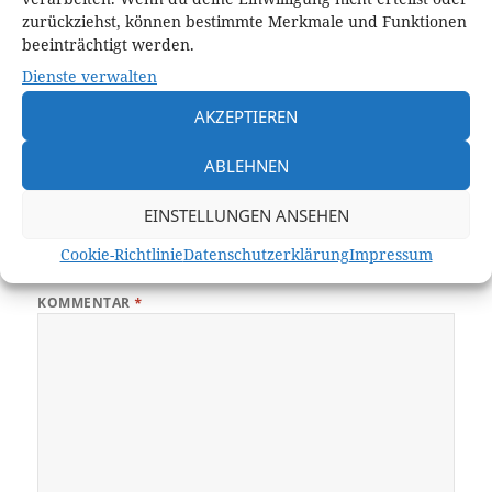
zurückziehst, können bestimmte Merkmale und Funktionen
beeinträchtigt werden.
Dienste verwalten
Veröffentlicht
Originalgröße
16. Juli 2017
432 × 419
AKZEPTIEREN
am
ABLEHNEN
Schreibe einen Kommentar
EINSTELLUNGEN ANSEHEN
Deine E-Mail-Adresse wird nicht veröffentlicht.
Erforderliche Felder
Cookie-Richtlinie
Datenschutzerklärung
Impressum
sind mit
*
markiert
KOMMENTAR
*