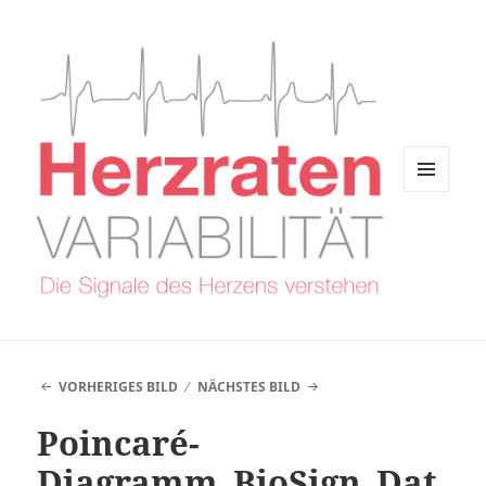
MENÜ
UND
WIDGETS
VORHERIGES BILD
NÄCHSTES BILD
Poincaré-
Diagramm_BioSign_Dat