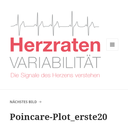
MENÜ
UND
WIDGETS
NÄCHSTES BILD
Poincare-Plot_erste20