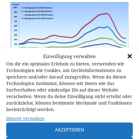
Einwilligung verwalten
Um dir ein optimales Erlebnis zu bieten, verwenden wir
Technologien wie Cookies, um Geräteinformationen zu
speichern und/oder darauf zuzugreifen. Wenn du diesen
Technologien zustimmst, können wir Daten wie das
Surfverhalten oder eindeutige IDs auf dieser Website
Veröffentlicht
Originalgröße
7. Oktober 2018
900 × 453
verarbeiten. Wenn du deine Einwilligung nicht erteilst oder
am
zurückziehst, können bestimmte Merkmale und Funktionen
beeinträchtigt werden.
Schreibe einen Kommentar
Dienste verwalten
Deine E-Mail-Adresse wird nicht veröffentlicht.
Erforderliche Felder
AKZEPTIEREN
sind mit
*
markiert