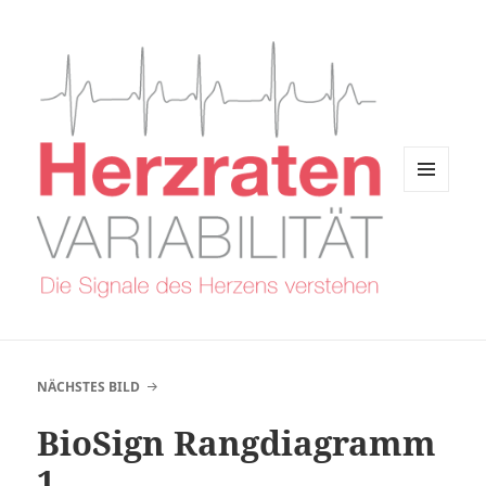
MENÜ
UND
WIDGETS
NÄCHSTES BILD
BioSign Rangdiagramm
1