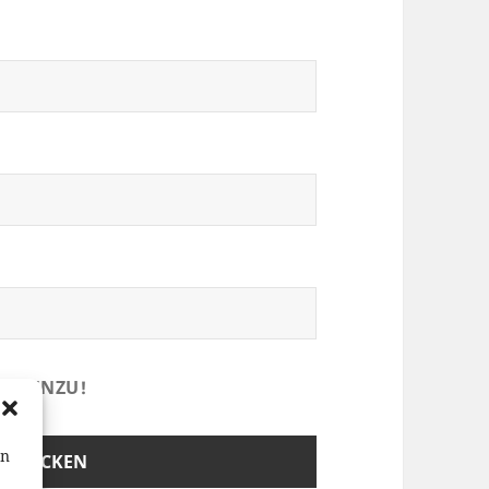
TE HINZU!
en