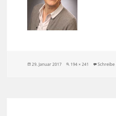
Veröffentlicht
Originalgröße
29. Januar 2017
194 × 241
Schreibe
am