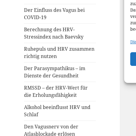
zu
Der Einfluss des Vagus bei
Da
ve
COVID-19
zu
be
Berechnung des HRV-
Stressindex nach Baevsky
Di
Ruhepuls und HRV zusammen
richtig nutzen
Der Parasympathikus – im
Dienste der Gesundheit
RMSSD – der HRV-Wert für
die Erholungsfähigkeit
Alkohol beeinflusst HRV und
Schlaf
Den Vagusnerv von der
Atlasblockade erlösen