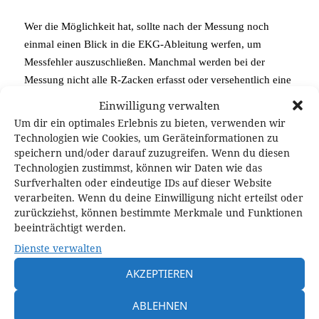
Wer die Möglichkeit hat, sollte nach der Messung noch
einmal einen Blick in die EKG-Ableitung werfen, um
Messfehler auszuschließen. Manchmal werden bei der
Messung nicht alle R-Zacken erfasst oder versehentlich eine
nachfolgende Welle erwischt. Für gute Ergebnisse braucht
Einwilligung verwalten
es eine gute Messqualität.
Um dir ein optimales Erlebnis zu bieten, verwenden wir
Technologien wie Cookies, um Geräteinformationen zu
Nachtrag: Im Beitrag
Berechnung von RR-
speichern und/oder darauf zuzugreifen. Wenn du diesen
Intervallen und Herzschlagrate
gehe ich auf den
Technologien zustimmst, können wir Daten wie das
Surfverhalten oder eindeutige IDs auf dieser Website
technischen Hintergrund ein.
verarbeiten. Wenn du deine Einwilligung nicht erteilst oder
zurückziehst, können bestimmte Merkmale und Funktionen
beeinträchtigt werden.
Teile diesen Beitrag:
Dienste verwalten
AKZEPTIEREN
teilen
teilen
ABLEHNEN
teilen
teilen