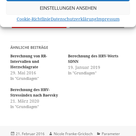
EINSTELLUNGEN ANSEHEN
teilen
teilen
Cookie-Richtlinie
Datenschutzerklärung
Impressum
Pocket
E-Mail
ÄHNLICHE BEITRÄGE
Berechnung von RR-
Berechnung des HRV-Werts
Intervallen und
SDNN
Herzschlagrate
19. Januar 2019
29. Mai 2016
In "Grundlagen"
In "Grundlagen"
Berechnung des HRV-
Stressindex nach Baevsky
21. März 2020
In "Grundlagen"
Veröffentlicht
Autor
Kategorien
21. Februar 2016
Nicole Franke-Gricksch
Parameter