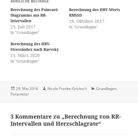
ÄHNLICHE BEITRÄGE
Berechnung des Poincaré-
Berechnung des HRV-Werts
Diagramms aus RR-
RMSSD
Intervallen
28. Oktober 2017
23. Juli 2017
In "Grundlagen"
In "Grundlagen"
Berechnung des HRV-
Stressindex nach Baevsky
21. März 2020
In "Grundlagen"
Veröffentlicht
Autor
Kategorien
29. Mai 2016
Nicole Franke-Gricksch
Grundlagen
,
am
Parameter
3 Kommentare zu „Berechnung von RR-
Intervallen und Herzschlagrate“