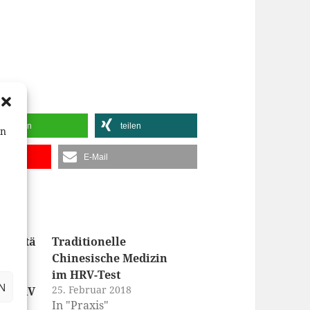
teilen
teilen
en
E-Mail
abilitä
Traditionelle
Chinesische Medizin
es
im HRV-Test
N
25. Februar 2018
ur HRV
In "Praxis"