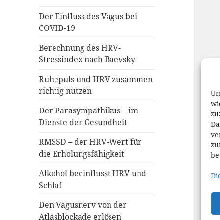
Der Einfluss des Vagus bei
COVID-19
Berechnung des HRV-
Stressindex nach Baevsky
Ruhepuls und HRV zusammen
richtig nutzen
Um
wi
Der Parasympathikus – im
zu
Dienste der Gesundheit
Da
ve
RMSSD – der HRV-Wert für
zu
die Erholungsfähigkeit
be
Alkohol beeinflusst HRV und
Di
Schlaf
Den Vagusnerv von der
Atlasblockade erlösen