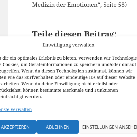
Medizin der Emotionen“, Seite 58)
Teile diesen Beitrag:
Einwilligung verwalten
teilen
teilen
 dir ein optimales Erlebnis zu bieten, verwenden wir Technologi
e Cookies, um Geräteinformationen zu speichern und/oder darauf
teilen
Pocket
zugreifen. Wenn du diesen Technologien zustimmst, können wir
ten wie das Surfverhalten oder eindeutige IDs auf dieser Website
rarbeiten. Wenn du deine Einwilligung nicht erteilst oder
rückziehst, können bestimmte Merkmale und Funktionen
einträchtigt werden.
ÄHNLICHE BEITRÄGE
HRV und
"Herzschlagvari
enste verwalten
Herzrhythmusstörung
t" – ein
en
deutschsprachig
AKZEPTIEREN
ABLEHNEN
EINSTELLUNGEN ANSEHE
26. Februar 2017
Standardwerk z
In "Praxis"
6. März 2016