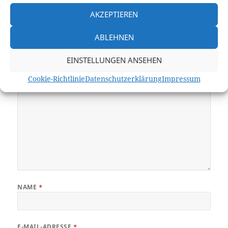
Schreibe einen Kommentar
AKZEPTIEREN
Deine E-Mail-Adresse wird nicht veröffentlicht.
Erforderliche Felder
ABLEHNEN
sind mit
*
markiert
EINSTELLUNGEN ANSEHEN
KOMMENTAR
*
Cookie-Richtlinie
Datenschutzerklärung
Impressum
NAME
*
E-MAIL-ADRESSE
*