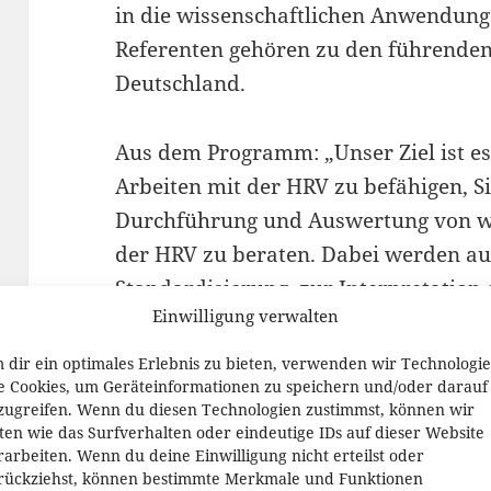
in die wissenschaftlichen Anwendungs
Referenten gehören zu den führenden
Deutschland.
Aus dem Programm: „Unser Ziel ist es
Arbeiten mit der HRV zu befähigen, Si
Durchführung und Auswertung von wi
der HRV zu beraten. Dabei werden auc
Standardisierung, zur Interpretation
Einwilligung verwalten
Parameter (z. B. RMSSD, SD1, SD2, DF
Interdependenzen beantwortet.“
 dir ein optimales Erlebnis zu bieten, verwenden wir Technologi
e Cookies, um Geräteinformationen zu speichern und/oder darauf
zugreifen. Wenn du diesen Technologien zustimmst, können wir
Aufgrund der großen Nachfrage zum
ten wie das Surfverhalten oder eindeutige IDs auf dieser Website
rarbeiten. Wenn du deine Einwilligung nicht erteilst oder
gibt es nun weitere Termine. Die Ref
rückziehst, können bestimmte Merkmale und Funktionen