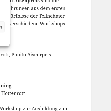
unito Aisenpreis
sind die
e Erfahrungen aus dem ersten
e Bedürfnisse der Teilnehmer
drei verschiedene Workshops
N
rott, Punito Aisenrpeis
ining
 Hottenrott
m Workshop zur Ausbildung zum