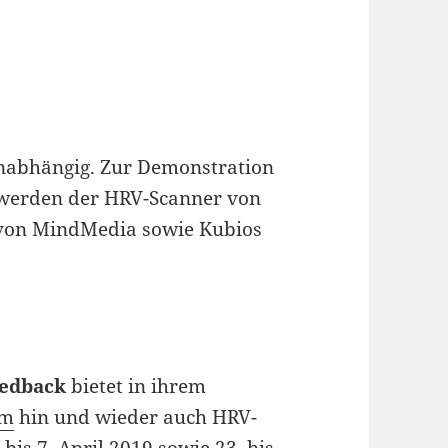
unabhängig. Zur Demonstration
 werden der HRV-Scanner von
 von MindMedia sowie Kubios
eedback
bietet in ihrem
mm
hin und wieder auch HRV-
bis 7. April 2019 sowie 23. bis