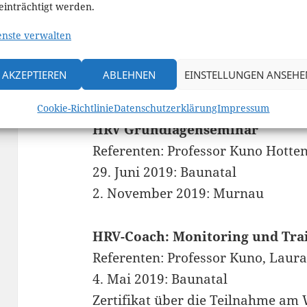
Hottenrott
,
Laura Hottenrott
und
P
einträchtigt werden.
selben, nur die Inhalte wurden an di
enste verwalten
Seminar angepasst. Um besser auf di
eingehen zu können, wird es in 2019
AKZEPTIEREN
ABLEHNEN
EINSTELLUNGEN ANSEHE
geben.
Cookie-Richtlinie
Datenschutzerklärung
Impressum
HRV Grundlagenseminar
Referenten: Professor Kuno Hotten
29. Juni 2019: Baunatal
2. November 2019: Murnau
HRV-Coach: Monitoring und Tra
Referenten: Professor Kuno, Laura
4. Mai 2019: Baunatal
Zertifikat über die Teilnahme a