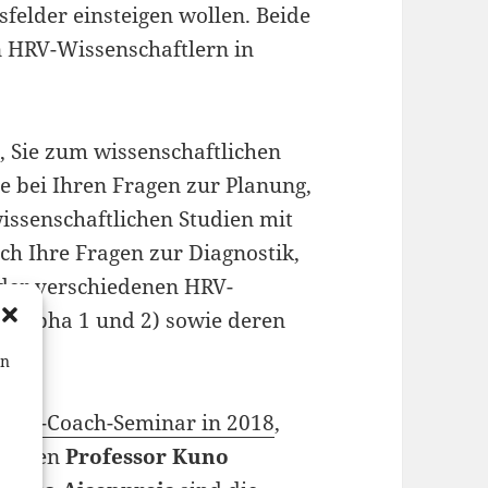
felder einsteigen wollen. Beide
 HRV-Wissenschaftlern in
, Sie zum wissenschaftlichen
e bei Ihren Fragen zur Planung,
ssenschaftlichen Studien mit
h Ihre Fragen zur Diagnostik,
 der verschiedenen HRV-
A Alpha 1 und 2) sowie deren
en
HRV-Coach-Seminar in 2018
,
erenten
Professor Kuno